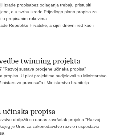
ji izrade propisabez odlaganja trebaju pristupiti
ene, a u svrhu izrade Prijedloga plana propisa za
i u propisanim rokovima.
ade Republike Hrvatske, a cijeli dnevni red kao i
ovedbe twinning projekta
7 "Razvoj sustava procjene učinaka propisa"
 propisa. U pilot projektima sudjelovali su Ministarstvo
 Ministarstvo pravosuđa i Ministarstvo branitelja.
u učinaka propisa
vstvo obilježili su danas završetak projekta "Razvoj
 kojeg je Ured za zakonodavstvo razvio i uspostavio
sa.