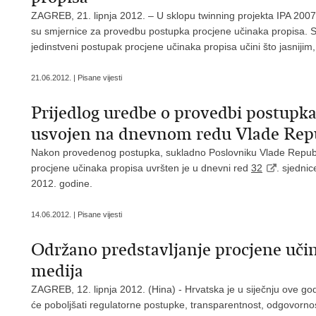
ZAGREB, 21. lipnja 2012. – U sklopu twinning projekta IPA 2007
su smjernice za provedbu postupka procjene učinaka propisa. S
jedinstveni postupak procjene učinaka propisa učini što jasnijim, 
21.06.2012. | Pisane vijesti
Prijedlog uredbe o provedbi postupka
usvojen na dnevnom redu Vlade Rep
Nakon provedenog postupka, sukladno Poslovniku Vlade Republi
procjene učinaka propisa uvršten je u dnevni red
32
. sjedni
2012. godine.
14.06.2012. | Pisane vijesti
Održano predstavljanje procjene uči
medija
ZAGREB, 12. lipnja 2012. (Hina) - Hrvatska je u siječnju ove g
će poboljšati regulatorne postupke, transparentnost, odgovornos