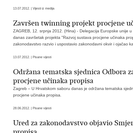
13.07.2012. | Vijesti iz medija
Završen twinning projekt procjene u
ZAGREB, 12. srpnja 2012. (Hina) - Delegacija Europske unije u H
danas završetak projekta "Razvoj sustava procjene učinaka prop
zakonodavstvo razvio i uspostavio zakonodavni okvir i ojačao k
13.07.2012. | Pisane vijesti
Održana tematska sjednica Odbora za
procjene učinaka propisa
Zagreb – U Hrvatskom saboru danas je održana tematska sjedni
procjene učinaka propisa.
28.06.2012. | Pisane vijesti
Ured za zakonodavstvo objavio Smjer
propisa