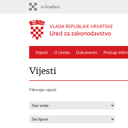
Preskoči
na
glavni
sadržaj
Vijesti
O Uredu
Dokumenti
Pristup info
Vijesti
Filtrirajte vijesti: