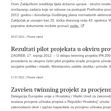
Ovim Zaključkom središnja tijela državne uprave - stručni nositel
izvršavanju zadaća koje se odnose na postupak Prethodne procj
2013. godinu i donošenja Godišnjeg plana normativnih aktivnost
Zaključak je usvojen kao 25. točka dnevnog reda 43. sjednice Vl
popratne dokumente možete pronaći
ovdje.
26.07.2012. | Pisane vijesti
Rezultati pilot projekata u okviru pr
ZAGREB, 17. srpnja 2012. – U sklopu twinning projekta IPA 200
provedena su ukupno četiri pilot projekta izrade procjene učinaka
socijalne politike i mladih, Ministarstvo zaštite okoliša i prirode,
17.07.2012. | Pisane vijesti
Završen twinning projekt za procjen
Delegacija Europske unije u Hrvatskoj i Vladin Ured za zakonoda
sustava procjene učinaka propisa u Republici Hrvatskoj" unutar
zakonodavni okvir i ojačao kapacitete za procjenu učinaka propi