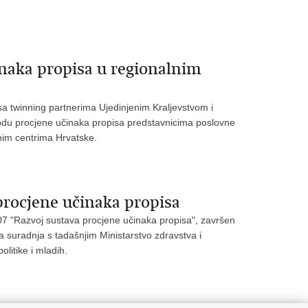
inaka propisa u regionalnim
 twinning partnerima Ujedinjenim Kraljevstvom i
todu procjene učinaka propisa predstavnicima poslovne
nim centrima Hrvatske.
procjene učinaka propisa
07 "Razvoj sustava procjene učinaka propisa", završen
a suradnja s tadašnjim Ministarstvo zdravstva i
olitike i mladih.