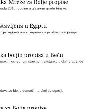
ka Mreže za Bolje propise
stopada 2018. godine u glavnom gradu Finske.
tavljena u Egiptu
nijeli egipatskim kolegama svoja iskustva u primjeni
ka boljih propisa u Beču
 domaćin još jednom stručnom sastanku u okviru agende
davstvo bio je domaćin turskoj delegaciji.
e za Bolje propise