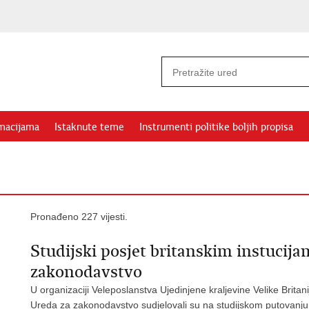
rmacijama
Istaknute teme
Instrumenti politike boljih propisa
Pronađeno 227 vijesti.
Studijski posjet britanskim instucij
zakonodavstvo
U organizaciji Veleposlanstva Ujedinjene kraljevine Velike Britani
Ureda za zakonodavstvo sudjelovali su na studijskom putovanj