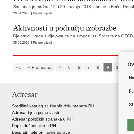
Sastanak je održan 19. i 20. travnja 2018. godine u Beču, Republ
20.04.2018. | Pisane vijesti
Aktivnosti u području izobrazbe
Djelatnici Ureda sudjelovat će na simpoziju u Splitu te na OEC
05.03.2018. | Pisane vijesti
Ov
««
« Prethodna
4
5
6
7
8
9
10
11
Nu
Fu
Adresar
K
St
Središnji katalog službenih dokumenata RH
Vla
Adresar tijela javne vlasti
Hrv
Adresar političkih stranaka u RH
Ust
Popis dužnosnika u RH
Nar
Besplatni telefoni javne uprave
SI