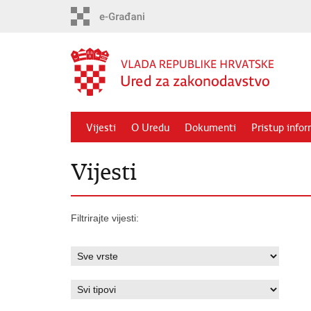
Preskoči
na
glavni
sadržaj
Vijesti
O Uredu
Dokumenti
Pristup info
Vijesti
Filtrirajte vijesti: