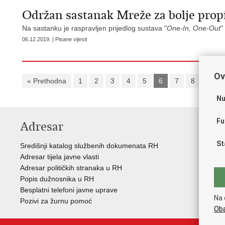
Održan sastanak Mreže za bolje propi
Na sastanku je raspravljen prijedlog sustava "
One-In, One-Out
"
06.12.2019. | Pisane vijesti
Ov
« Prethodna
1
2
3
4
5
6
7
8
9
Nu
Fu
Adresar
K
St
Središnji katalog službenih dokumenata RH
Vla
Adresar tijela javne vlasti
Hrv
Adresar političkih stranaka u RH
Ust
Popis dužnosnika u RH
Nar
Besplatni telefoni javne uprave
SI
Na 
Pozivi za žurnu pomoć
Eur
Oba