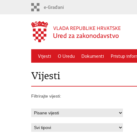
Preskoči
na
glavni
sadržaj
Vijesti
O Uredu
Dokumenti
Pristup info
Vijesti
Filtrirajte vijesti: