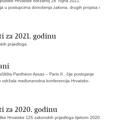
epublike Hrvatske održanoj 28. rujna 2021.
nja u postupcima donošenja zakona, drugih propisa i
i za 2021. godinu
kih prijedloga.
ani
čilišta Panthéon Assas – Paris II., čije postojanje
dine održala međunarodna konferencija
Hrvatsko-
i za 2020. godinu
like Hrvatske 125 zakonskih prijedloga tijekom 2020.