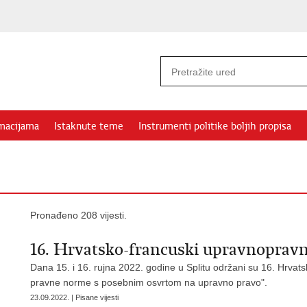
rmacijama
Istaknute teme
Instrumenti politike boljih propisa
Pronađeno 208 vijesti.
16. Hrvatsko-francuski upravnopravn
Dana 15. i 16. rujna 2022. godine u Splitu održani su 16. Hrvat
pravne norme s posebnim osvrtom na upravno pravo".
23.09.2022. | Pisane vijesti