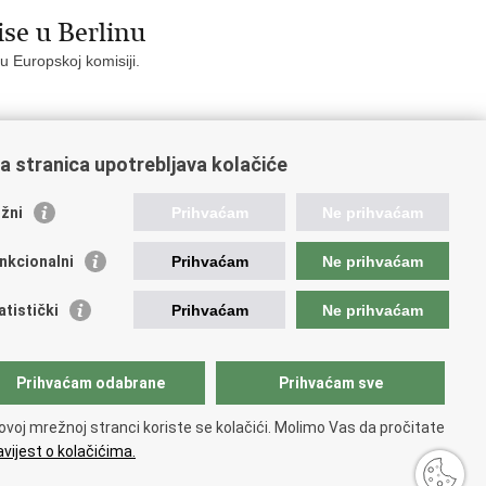
se u Berlinu
 u Europskoj komisiji.
a stranica upotrebljava kolačiće
10
Sljedeća »
»»
žni
Prihvaćam
Ne prihvaćam
nkcionalni
Prihvaćam
Ne prihvaćam
orisne poveznice
atistički
Prihvaćam
Ne prihvaćam
da Republike Hrvatske
atski sabor
avni sud Republike Hrvatske
Prihvaćam odabrane
Prihvaćam sve
odne novine
GMA
ovoj mrežnoj stranci koriste se kolačići. Molimo Vas da pročitate
opska komisija
vijest o kolačićima.