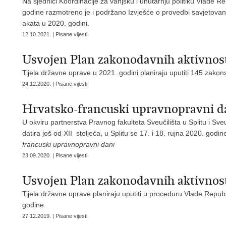
Na sjednici Koordinacije za vanjsku i unutarnju politiku Vlade R
godine razmotreno je i podržano Izvješće o provedbi savjetova
akata u 2020. godini.
12.10.2021. | Pisane vijesti
Usvojen Plan zakonodavnih aktivnost
Tijela državne uprave u 2021. godini planiraju uputiti 145 zakons
24.12.2020. | Pisane vijesti
Hrvatsko-francuski upravnopravni d
U okviru partnerstva Pravnog fakulteta Sveučilišta u Splitu i Sveu
datira još od XII stoljeća, u Splitu se 17. i 18. rujna 2020. go
francuski upravnopravni dani
23.09.2020. | Pisane vijesti
Usvojen Plan zakonodavnih aktivnost
Tijela državne uprave planiraju uputiti u proceduru Vlade Repub
godine.
27.12.2019. | Pisane vijesti