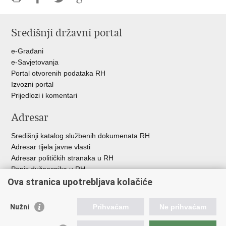
Ispiši
Podijeli
Podijeli
Podijeli
stranicu
na
na
na
Središnji državni portal
Facebooku
Twitteru
Google
+
e-Građani
e-Savjetovanja
Portal otvorenih podataka RH
Izvozni portal
Prijedlozi i komentari
Adresar
Središnji katalog službenih dokumenata RH
Adresar tijela javne vlasti
Adresar političkih stranaka u RH
Popis dužnosnika u RH
Besplatni telefoni javne uprave
Ova stranica upotrebljava kolačiće
Pozivi za žurnu pomoć
Nužni
Prihvaćam
Ne prihvaćam
Korisne poveznice