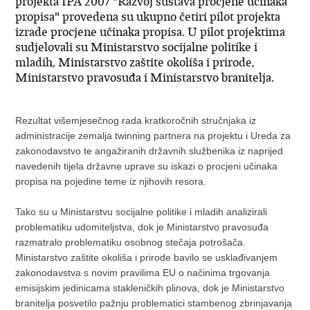
projekta IPA 2007 "Razvoj sustava procjene učinaka
propisa" provedena su ukupno četiri pilot projekta
izrade procjene učinaka propisa. U pilot projektima
sudjelovali su Ministarstvo socijalne politike i
mladih, Ministarstvo zaštite okoliša i prirode,
Ministarstvo pravosuđa i Ministarstvo branitelja.
Rezultat višemjesečnog rada kratkoročnih stručnjaka iz
administracije zemalja twinning partnera na projektu i Ureda za
zakonodavstvo te angažiranih državnih službenika iz naprijed
navedenih tijela državne uprave su iskazi o procjeni učinaka
propisa na pojedine teme iz njihovih resora.
Tako su u Ministarstvu socijalne politike i mladih analizirali
problematiku udomiteljstva, dok je Ministarstvo pravosuđa
razmatralo problematiku osobnog stečaja potrošača.
Ministarstvo zaštite okoliša i prirode bavilo se usklađivanjem
zakonodavstva s novim pravilima EU o načinima trgovanja
emisijskim jedinicama stakleničkih plinova, dok je Ministarstvo
branitelja posvetilo pažnju problematici stambenog zbrinjavanja