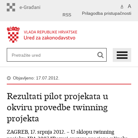
Preskoči
A
A
na
Prilagodba pristupačnosti
glavni
RSS
sadržaj
Objavljeno: 17.07.2012.
Rezultati pilot projekata u
okviru provedbe twinning
projekta
ZAGREB, 17. srpnja 2012. – U sklopu twinning