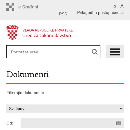
Preskoči
A
A
na
Prilagodba pristupačnosti
glavni
RSS
sadržaj
Dokumenti
Filtrirajte dokumente:
Od: