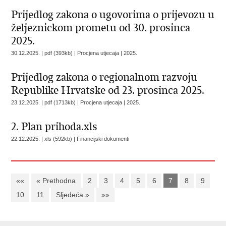
Prijedlog zakona o ugovorima o prijevozu u
željeznickom prometu od 30. prosinca
2025.
30.12.2025. | pdf (393kb) | Procjena utjecaja |
2025.
Prijedlog zakona o regionalnom razvoju
Republike Hrvatske od 23. prosinca 2025.
23.12.2025. | pdf (1713kb) | Procjena utjecaja |
2025.
2. Plan prihoda.xls
22.12.2025. | xls (592kb) |
Financijski dokumenti
««
« Prethodna
2
3
4
5
6
7
8
9
10
11
Sljedeća »
»»