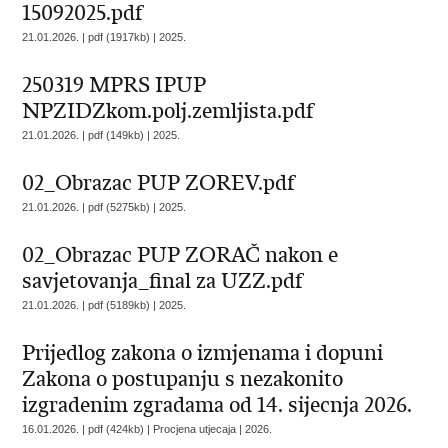
15092025.pdf
21.01.2026. | pdf (1917kb) |
2025.
250319 MPRS IPUP
NPZIDZkom.polj.zemljista.pdf
21.01.2026. | pdf (149kb) |
2025.
02_Obrazac PUP ZOREV.pdf
21.01.2026. | pdf (5275kb) |
2025.
02_Obrazac PUP ZORAČ nakon e
savjetovanja_final za UZZ.pdf
21.01.2026. | pdf (5189kb) |
2025.
Prijedlog zakona o izmjenama i dopuni
Zakona o postupanju s nezakonito
izgradenim zgradama od 14. sijecnja 2026.
16.01.2026. | pdf (424kb) | Procjena utjecaja |
2026.