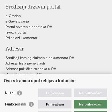
Središnji državni portal
e-Građani
e-Savjetovanja
Portal otvorenih podataka RH
Izvozni portal
Prijedlozi i komentari
Adresar
Središnji katalog službenih dokumenata RH
Adresar tijela javne vlasti
Adresar političkih stranaka u RH
Popis dužnosnika u RH
Besplatni telefoni javne uprave
Ova stranica upotrebljava kolačiće
Pozivi za žurnu pomoć
Nužni
Prihvaćam
Ne prihvaćam
Korisne poveznice
Funkcionalni
Prihvaćam
Ne prihvaćam
Vlada Republike Hrvatske
Hrvatski sabor