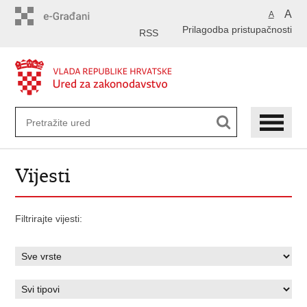
Preskoči
A
A
na
Prilagodba pristupačnosti
glavni
RSS
sadržaj
Vijesti
Filtrirajte vijesti: