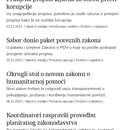
korupcije
Uz unaprjeđenje propisa, potrebno je voditi računa o primjeni
propisa kako bi se suzbila korupcija.
03.12.2014. | Vijesti iz medija | Istraživanja i analize | Društvo i zajednica
Sabor donio paket poreznih zakona
U paketu i izmjene Zakona o PDV-u koje su prošle postupak
procjene učinaka propisa.
25.11.2014. | Vijesti iz medija | Procjena utjecaja | Društvo i zajednica
Okrugli stol o novom zakonu o
humanitarnoj pomoći
Novi zakon trebao bi osigurati veću transparentnost u
prikupljanju, pružanju i korištenju humanitarne pomoći.
06.11.2014. | Vijesti iz medija | Procjena utjecaja | Društvo i zajednica
Koordinatori raspravili provedbu
planiranog zakonodavstva
Na inicijativu Ureda za zakonodavstvo, održan je sastanak