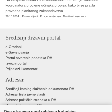
koordinatora procjene učinaka propisa, kako bi se pratila
provedba planiranog zakonodavstva.
29.10.2014. | Pisane vijesti | Procjena utjecaja | Društvo i zajednica
Središnji državni portal
e-Građani
e-Savjetovanja
Portal otvorenih podataka RH
Izvozni portal
Prijedlozi i komentari
Adresar
Središnji katalog službenih dokumenata RH
Adresar tijela javne vlasti
Adresar političkih stranaka u RH
Popis dužnosnika u RH
Besplatni telefoni javne uprave
Ova stranica upotrebljava kolačiće